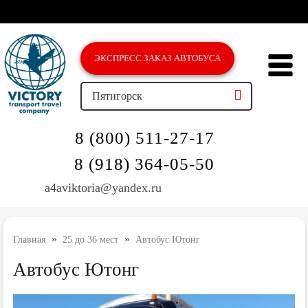
ЭКСПРЕСС ЗAКАЗ АВТОБУСА
Пятигорск
8 (800) 511-27-17
8 (918) 364-05-50
a4aviktoria@yandex.ru
»
»
Главная
25 до 36 мест
Автобус Ютонг
Автобус Ютонг