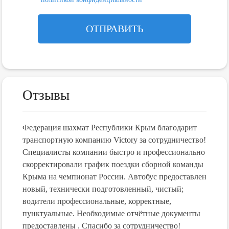
Отзывы
Федерация шахмат Республики Крым благодарит
В ноя
их
транспортную компанию Victory за сотрудничество!
"Vict
,
Специалисты компании быстро и профессионально
трансф
скорректировали график поездки сборной команды
все о
м!
Крыма на чемпионат России. Автобус предоставлен
профе
!!!
новый, технически подготовленный, чистый;
дальн
водители профессиональные, корректные,
15.07.
пунктуальные. Необходимые отчётные документы
 об
Алекс
предоставлены . Спасибо за сотрудничество!